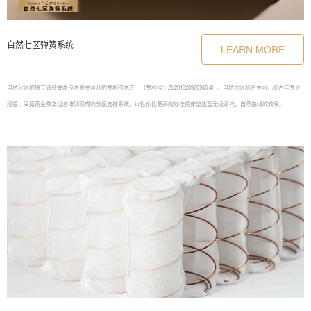
刚护脊簧达至接近“无级承托，自然曲线”的设计理想，可达至360度承托，无需分区，即可随时适应不同重量，不同睡姿和
不同方位的变化。
自然七区弹簧系统
无级弹簧系统
自然七区弹簧系统
LEARN MORE
自然分区的独立袋装弹簧技术是金可儿的专利技术之一（专利号：ZL201920970945.4）。自然七区结合金可儿的百年专业
采用三种不同条件的弹簧（不同预压高度/ 不同圈数/ 不同排列行数）组合成为七分区的独立袋装弹簧系统。七个区域分布
经验，采用黄金数字组合排列而成的分区支撑系统。以性价比更高的办法使床垫达至无级承托，自然曲线的效果。
提供三种支撑力，整体性和响应性均更佳，对人体的压力曲线可以“无级过渡”，使人体压力更低，过渡更自然脊椎得以更
佳放松，人体的曲线可以保持得更佳自然。
自然分区的独立袋装弹簧技术是金可儿的专利技术之一（专利号：ZL201920970945.4）。自然七区结合金可儿的百年专业
经验，采用黄金数字组合排列而成的分区支撑系统。以性价比更高的办法使床垫达至无级承托，自然曲线的效果。