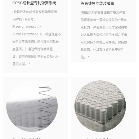
GPSS成长型专利弹簧系统
等高线独立袋装弹簧
"独特开发的成长型专利弹簧系统
"精细均匀的等高线独立袋装弹簧，
(GPSS)(专利号：
确保床垫每一区域均提供的一致的
ZL201721925570.7
承托力，弹簧系统可以非常敏锐地
ZL201720225538.1)，根据儿童不
对人体压力提供相应的支撑，不但
同阶段平均身高比例合理排列软硬
可以保持人体的正常曲线，保持放
度区间，并通过保持弹簧线径一
松状态，也具有很好的抗干扰性
致，调节弹簧圈距不同而实现七分
能。 "
区的支撑。 "