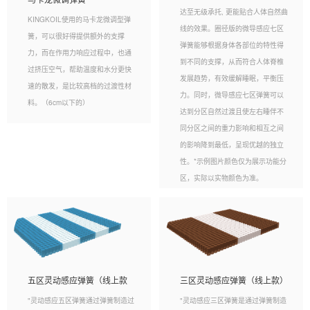
达至无级承托, 更能贴合人体自然曲
KINGKOIL使用的马卡龙微调型弹
线的效果。圈径版的微导感应七区
簧，可以很好得提供额外的支撑
弹簧能够根据身体各部位的特性得
力，而在作用力响应过程中，也通
到不同的支撑，从而符合人体脊椎
过挤压空气，帮助温度和水分更快
发展趋势，有效缓解睡眠，平衡压
速的散发，是比较高档的过渡性材
力。同时，微导感应七区弹簧可以
料。（6cm以下的）
达到分区自然过渡且使左右睡伴不
同分区之间的重力影响和相互之间
的影响降到最低，呈现优越的独立
性。*示例图片颜色仅为展示功能分
区，实际以实物颜色为准。
五区灵动感应弹簧（线上款
三区灵动感应弹簧（线上款）
"灵动感应五区弹簧通过弹簧制造过
"灵动感应三区弹簧是通过弹簧制造