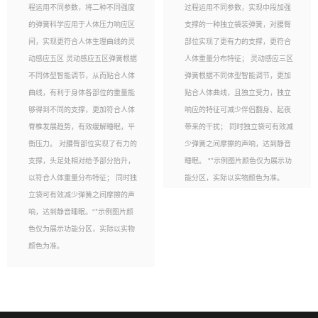
程运用不同参数，将二种不同强度
过程运用不同参数，实现中段加强
的弹簧科学应用于人体压力响应区
支撑的一种独立袋装弹簧，对腰臀
间，实现更符合人体生理曲线的灵
部位实现了更有力的支撑，更符合
动感应五区 灵动感应五区弹簧根据
人体重量分布特征； 灵动感应三区
不同体型智能调节，从而贴合人体
弹簧根据不同体型智能调节，更加
曲线，有利于身体各部位的重量能
贴合人体曲线，且独立受力，独立
够得到不同的支撑，更加符合人体
响应的特征可减少伴侣翻身、起夜
脊椎发展趋势，有效缓解睡眠，平
带来的干扰； 同时独立袋可有效减
衡压力。 对腰臀部位实现了有力的
少弹簧之间摩擦的声响，达到静音
支撑，头足处相对给予部分抬升，
睡眠。 "*示例图片颜色仅为展示功
以符合人体重量分布特征； 同时独
能分区，实际以实物颜色为准。
立袋可有效减少弹簧之间摩擦的声
响，达到静音睡眠。"*示例图片颜
色仅为展示功能分区，实际以实物
颜色为准。