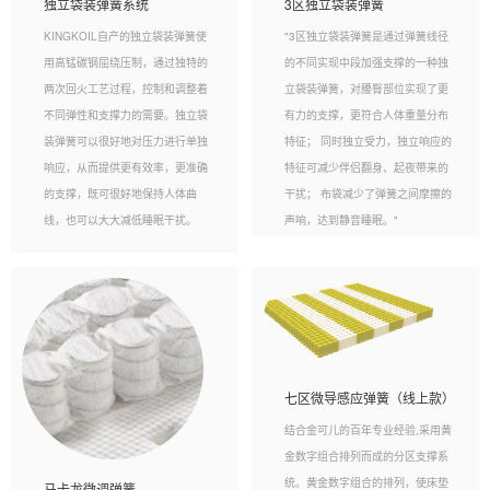
独立袋装弹簧系统
3区独立袋装弹簧
KINGKOIL自产的独立袋装弹簧使
"3区独立袋装弹簧是通过弹簧线径
用高锰碳钢屈绕压制，通过独特的
的不同实现中段加强支撑的一种独
两次回火工艺过程，控制和调整着
立袋装弹簧，对腰臀部位实现了更
不同弹性和支撑力的需要。独立袋
有力的支撑，更符合人体重量分布
装弹簧可以很好地对压力进行单独
特征； 同时独立受力，独立响应的
响应，从而提供更有效率，更准确
特征可减少伴侣翻身、起夜带来的
的支撑，既可很好地保持人体曲
干扰； 布袋减少了弹簧之间摩擦的
线，也可以大大减低睡眠干扰。
声响，达到静音睡眠。"
七区微导感应弹簧（线上款）
结合金可儿的百年专业经验,采用黄
金数字组合排列而成的分区支撑系
统。黄金数字组合的排列，使床垫
马卡龙微调弹簧