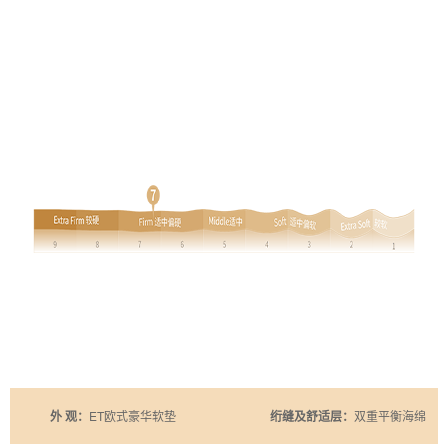
外 观：
ET欧式豪华软垫
绗缝及舒适层：
双重平衡海绵