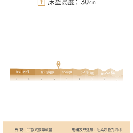
外 观：
ET欧式豪华软垫
绗缝及舒适层：
超柔呼吸孔海绵