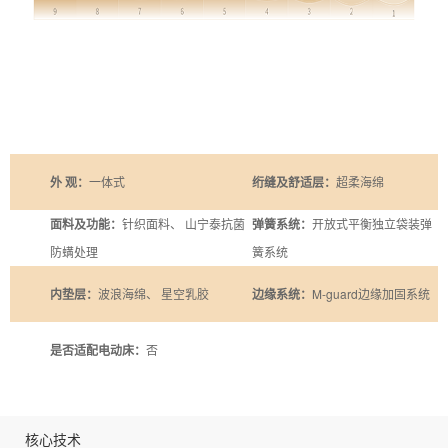
外 观：
一体式
绗缝及舒适层：
超柔海绵
面料及功能：
针织面料、 山宁泰抗菌
弹簧系统：
开放式平衡独立袋装弹
防螨处理
簧系统
内垫层：
波浪海绵、 星空乳胶
边缘系统：
M-guard边缘加固系统
是否适配电动床：
否
核心技术