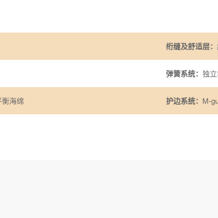
绗缝及舒适层：
弹簧系统：
独立
平衡海绵
护边系统：
M-