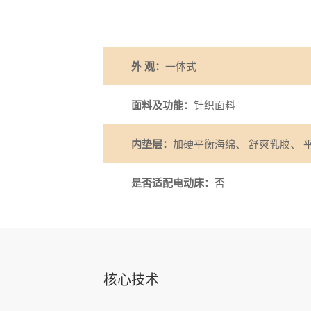
外 观：
一体式
面料及功能：
针织面料
内垫层：
加硬平衡海绵、 舒爽乳胶、 
是否适配电动床：
否
核心技术