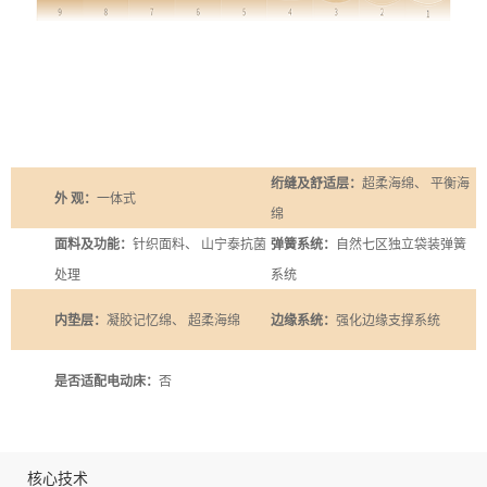
绗缝及舒适层：
超柔海绵、 平衡海
外 观：
一体式
绵
面料及功能：
针织面料、 山宁泰抗菌
弹簧系统：
自然七区独立袋装弹簧
处理
系统
内垫层：
凝胶记忆绵、 超柔海绵
边缘系统：
强化边缘支撑系统
是否适配电动床：
否
核心技术