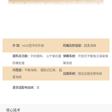
外 观：
HUG型专利外观
绗缝及舒适层：
超柔海绵
面料及功能：
针织面料、 山宁泰抗菌
弹簧系统：
开放式平衡独立袋装弹
防螨处理
簧系统
内垫层：
平衡海绵、 凝胶记忆绵、 超
边缘系统：
强化边缘支撑系统
柔海绵
是否适配电动床：
否
核心技术