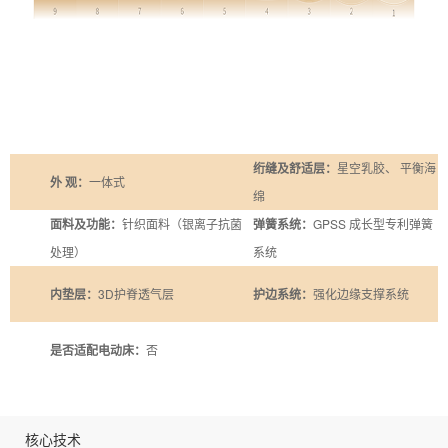
绗缝及舒适层：
星空乳胶、 平衡海
外 观：
一体式
绵
面料及功能：
针织面料（银离子抗菌
弹簧系统：
GPSS 成长型专利弹簧
处理）
系统
内垫层：
3D护脊透气层
护边系统：
强化边缘支撑系统
是否适配电动床：
否
核心技术