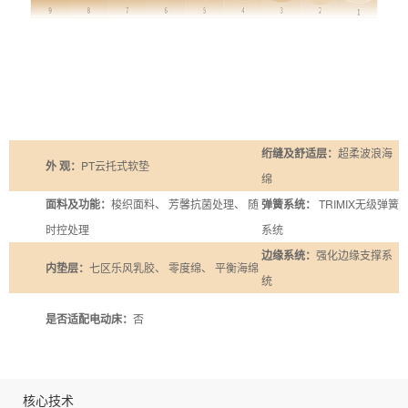
绗缝及舒适层：
超柔波浪海
外 观：
PT云托式软垫
绵
面料及功能：
梭织面料、 芳馨抗菌处理、 随
弹簧系统：
TRIMIX无级弹簧
时控处理
系统
边缘系统：
强化边缘支撑系
内垫层：
七区乐风乳胶、 零度绵、 平衡海绵
统
是否适配电动床：
否
核心技术