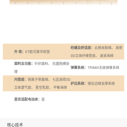
绗缝及舒适层：
云感亲肤绵、 高密
外 观：
ET欧式豪华软垫
3D立体纤维垫层、 波浪海绵
面料及功能：
针织面料、 抗菌阻螨处
弹簧系统：
TRIMIX无级弹簧系统
理
内垫层：
铜离子零度绵、 七区高密3D
护边系统：
强化边缘支撑系统
立体透气层、 星空乳胶、 平衡海绵
是否适配电动床：
是
核心技术