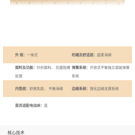
外 观：
一体式
绗缝及舒适层：
超柔海绵
面料及功能：
针织面料、 抗菌阻螨
弹簧系统：
开放式平衡独立袋装弹簧
处理
系统
内垫层：
舒爽乳胶、 平衡海绵
边缘系统：
强化边缘支撑系统
是否适配电动床：
是
核心技术