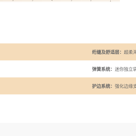
绗缝及舒适层：
超柔
弹簧系统：
迷你独立
护边系统：
强化边缘