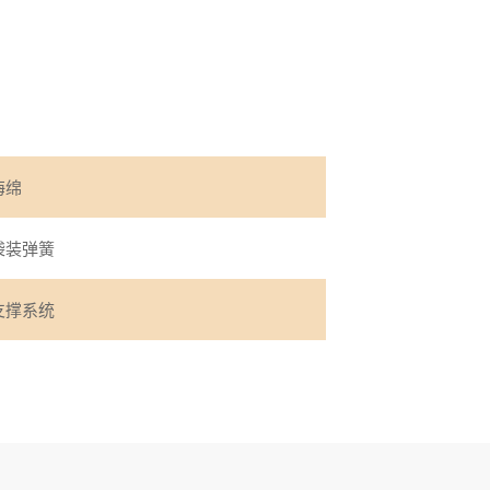
海绵
袋装弹簧
支撑系统