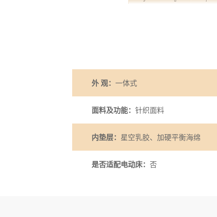
外 观：
一体式
面料及功能：
针织面料
内垫层：
星空乳胶、加硬平衡海绵
是否适配电动床：
否